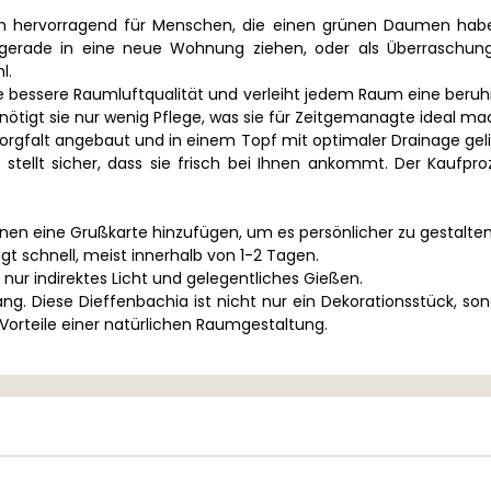
h hervorragend für Menschen, die einen grünen Daumen haben o
 gerade in eine neue Wohnung ziehen, oder als Überraschung
l.
ne bessere Raumluftqualität und verleiht jedem Raum eine beruh
ötigt sie nur wenig Pflege, was sie für Zeitgemanagte ideal ma
orgfalt angebaut und in einem Topf mit optimaler Drainage gelief
d stellt sicher, dass sie frisch bei Ihnen ankommt. Der Kaufpr
nnen eine Grußkarte hinzufügen, um es persönlicher zu gestalten
gt schnell, meist innerhalb von 1-2 Tagen.
t nur indirektes Licht und gelegentliches Gießen.
g. Diese Dieffenbachia ist nicht nur ein Dekorationsstück, sonde
 Vorteile einer natürlichen Raumgestaltung.