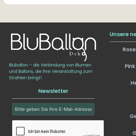
Unsere n
Rose
Bluballon – die Verbindung von Blumen
Pink
und Ballons, die Ihre Veranstaltung zum
Strahlen bringt!
H
Newsletter
Email
(erforderlich)
Ge
CAPTCHA
G