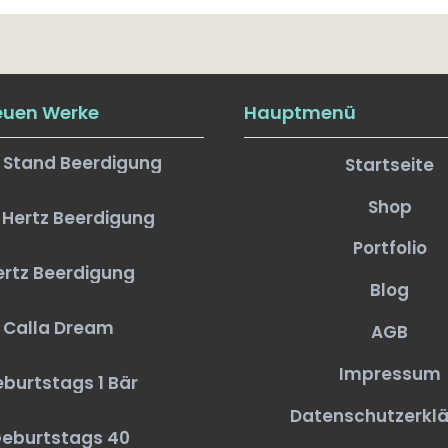
euen Werke
Hauptmenü
 Stand Beerdigung
Startseite
Shop
 Hertz Beerdigung
Portfolio
ertz Beerdigung
Blog
Calla Dream
AGB
Impressum
burtstags 1 Bär
Datenschutzerkl
eburtstags 40