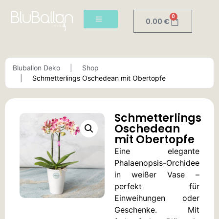
0
0.00
€
Bluballon Deko
Shop
Schmetterlings Oschedean mit Obertopfe
Schmetterlings
Oschedean
mit Obertopfe
Eine elegante
Phalaenopsis-Orchidee
in weißer Vase –
perfekt für
Einweihungen oder
Geschenke. Mit