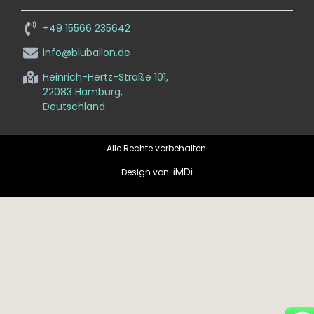
+49 15566 235642
info@bluballon.de
Heinrich-Hertz-Straße 101,
22083 Hamburg,
Deutschland
Alle Rechte vorbehalten.
iMDi
Design von: